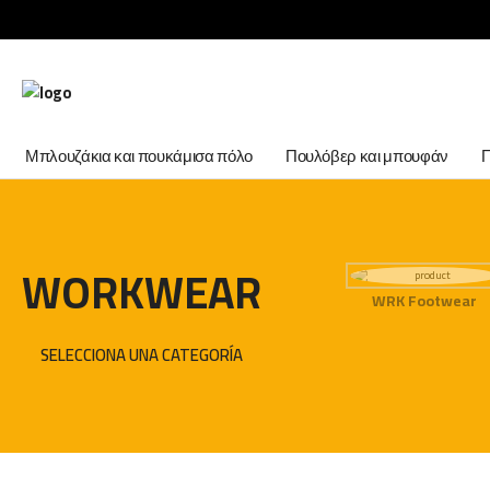
Μπλουζάκια και πουκάμισα πόλο
Πουλόβερ και μπουφάν
WORKWEAR
WRK Footwear
SELECCIONA UNA CATEGORÍA