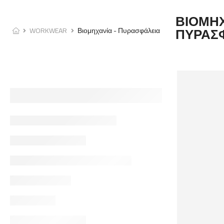
ΒΙΟΜΗΧ
WORKWEAR
Βιομηχανία - Πυρασφάλεια
ΠΥΡΑΣ