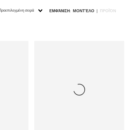
Προεπιλεγμένη σειρά
ΜΟΝΤΈΛΟ
ΠΡΟΪΌΝ
ΕΜΦΆΝΙΣΗ:
|