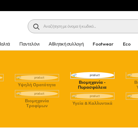
HEADER SEARCH BUTTON
Παλτά
Παντελόνι
Αθλητική συλλογή
Footwear
Eco
Βιομηχανία -
Β
Υψηλή Ορατότητα
Πυρασφάλεια
Βιομηχανία
Υγεία & Καλλυντικά
Τροφίμων