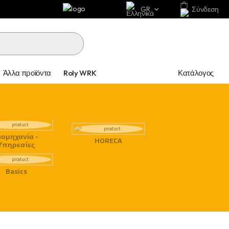
GR
Σύνδεση
Κατάλογος
Άλλα προϊόντα
Roly WRK
ιομηχανία -
HORECA
Υπηρεσίες
Basics